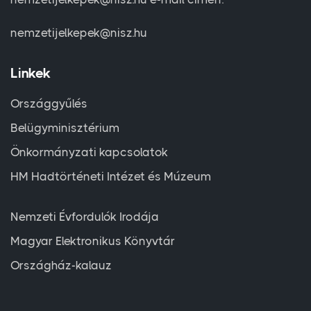
nemzetijelkepek@nisz.hu
Linkek
Országgyűlés
Belügyminisztérium
Önkormányzati kapcsolatok
HM Hadtörténeti Intézet és Múzeum
Nemzeti Évfordulók Irodája
Magyar Elektronikus Könyvtár
Országház-kalauz