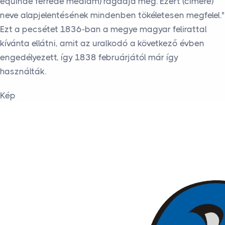
equinae ferreae mediam) ragadja meg. Ezért (címere)
neve alapjelentésének mindenben tökéletesen megfelel."
Ezt a pecsétet 1836-ban a megye magyar felirattal
kívánta ellátni, amit az uralkodó a következő évben
engedélyezett, így 1838 februárjától már így
használták.
Kép