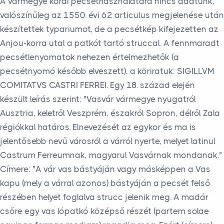
A vármegye korai pecséthasználatára nincs adatunk,
valószínűleg az 1550. évi 62 articulus megjelenése után
készítettek typariumot, de a pecsétkép kifejezetten az
Anjou-korra utal a patkót tartó struccal. A fennmaradt
pecsétlenyomatok nehezen értelmezhetők (a
pecsétnyomó később elveszett), a köriratuk: SIGILLVM
COMITATVS CASTRI FERREI. Egy 18. század elején
készült leírás szerint: "Vasvár vármegye nyugatról
Ausztria, keletről Veszprém, északról Sopron, délről Zala
régiókkal határos. Elnevezését az egykor és ma is
jelentősebb nevű városról a várról nyerte, melyet latinul
Castrum Ferreumnak, magyarul Vasvárnak mondanak."
Címere: "A vár vas bástyáján vagy másképpen a Vas
kapu (mely a várral azonos) bástyáján a pecsét felső
részében helyet foglalva strucc jelenik meg. A madár
csőre egy vas lópatkó középső részét (partem solae