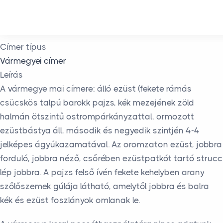
Skip to main content
Címer típus
Vármegyei címer
Leírás
A vármegye mai címere: álló ezüst (fekete rámás
csücskös talpú barokk pajzs, kék mezejének zöld
halmán ötszintű ostrompárkányzattal, ormozott
ezüstbástya áll, második és negyedik szintjén 4-4
jelképes ágyúkazamatával. Az oromzaton ezüst, jobbra
forduló, jobbra néző, csőrében ezüstpatkót tartó strucc
lép jobbra. A pajzs felső ívén fekete kehelyben arany
szőlőszemek gúlája látható, amelytől jobbra és balra
kék és ezüst foszlányok omlanak le.