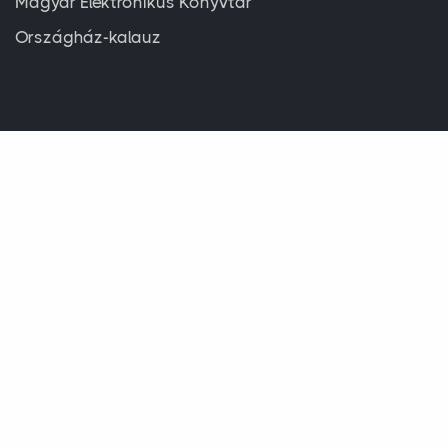
Magyar Elektronikus Könyvtár
Országház-kalauz