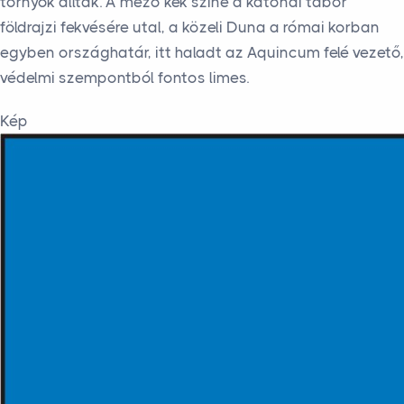
tornyok álltak. A mező kék színe a katonai tábor
földrajzi fekvésére utal, a közeli Duna a római korban
egyben országhatár, itt haladt az Aquincum felé vezető,
védelmi szempontból fontos limes.
Kép