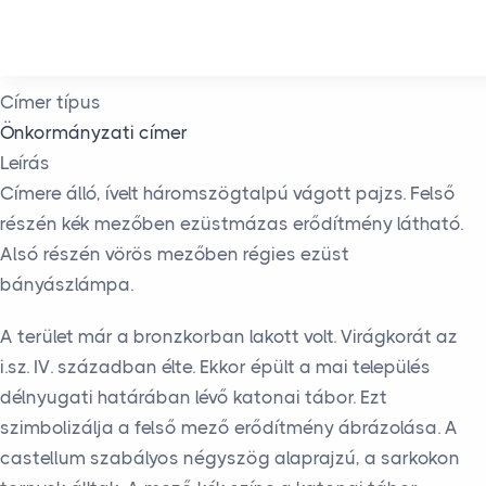
Skip to main content
Címer típus
Önkormányzati címer
Leírás
Címere álló, ívelt háromszögtalpú vágott pajzs. Felső
részén kék mezőben ezüstmázas erődítmény látható.
Alsó részén vörös mezőben régies ezüst
bányászlámpa.
A terület már a bronzkorban lakott volt. Virágkorát az
i.sz. IV. században élte. Ekkor épült a mai település
délnyugati határában lévő katonai tábor. Ezt
szimbolizálja a felső mező erődítmény ábrázolása. A
castellum szabályos négyszög alaprajzú, a sarkokon