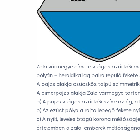
Zala vármegye címere világos azúr kék me
pólyán – heraldikailag balra repülő fekete 
A pajzs alakja csücskös talpú szimmetrikus 
A címerpajzs alakja Zala vármegye történ
a) A pajzs világos azúr kék színe az ég, a
b) Az ezüst pólya a rajta lebegő fekete ny
c) A nyílt, leveles ötágú korona méltós
értelemben a zalai emberek méltóságána