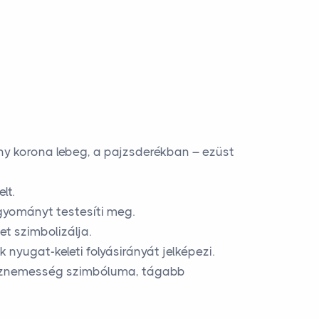
any korona lebeg, a pajzsderékban – ezüst
lt.
gyományt testesíti meg.
et szimbolizálja.
k nyugat-keleti folyásirányát jelképezi.
i köznemesség szimbóluma, tágabb