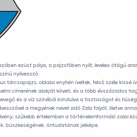
zőben ezüst pólya, a pajzsfőben nyílt, leveles ötágú ar
színű nyílvessző.
tárcsapajzs, oldalai enyhén íveltek, felső széle kissé íve
elmi címerének alakját követi, és a több évszázados ha
 levegő és a víz színéből kiindulva a tisztaságot és hűség
ílvesszővel a megyének nevet adó Zala folyót, illetve anna
ágjelvény; szűkebb értelemben a történelemformáló zala
k, büszkeségének, öntudatának jelképe.