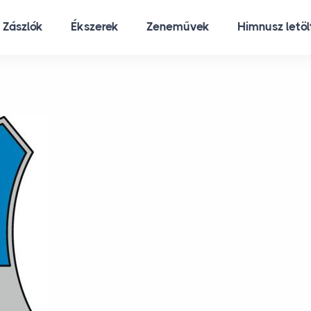
Zászlók
Zászlók
Ékszerek
Ékszerek
Zeneművek
Zeneművek
Himnusz letö
Himnusz letö