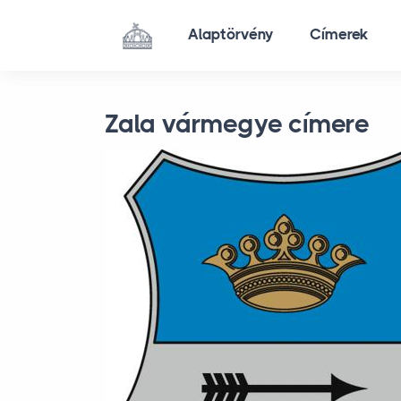
Skip to main content
Alaptörvény
Alaptörvény
Címerek
Címerek
Zala vármegye címere