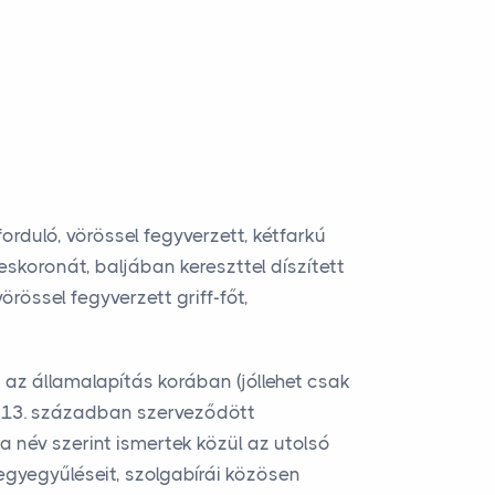
orduló, vörössel fegyverzett, kétfarkú
skoronát, baljában kereszttel díszített
örössel fegyverzett griff-főt,
az államalapítás korában (jóllehet csak
 a 13. században szerveződött
a név szerint ismertek közül az utolsó
gyegyűléseit, szolgabírái közösen