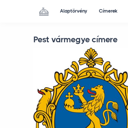
Skip to main content
Alaptörvény
Címerek
Pest vármegye címere