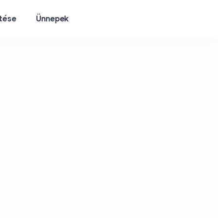
ltése
Ünnepek