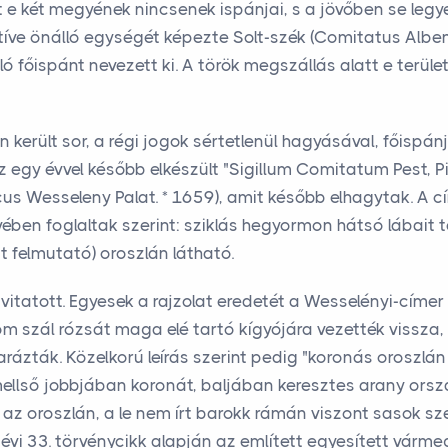
t e két megyének nincsenek ispánjai, s a jövőben se legye
atíve önálló egységét képezte Solt-szék (Comitatus Alben
lló főispánt nevezett ki. A török megszállás alatt e terül
rült sor, a régi jogok sértetlenül hagyásával, főispánja
 Az egy évvel később elkészült "Sigillum Comitatum Pest, P
scus Wesseleny Palat. * 1659), amit később elhagytak. A 
ben foglaltak szerint: sziklás hegyormon hátsó lábait te
 felmutató) oroszlán látható.
vitatott. Egyesek a rajzolat eredetét a Wesselényi-címe
om szál rózsát maga elé tartó kígyójára vezették vissz
rázták. Közelkorú leírás szerint pedig "koronás orosz
, mellső jobbjában koronát, baljában keresztes arany ors
az oroszlán, a le nem írt barokk rámán viszont sasok s
 évi 33. törvénycikk alapján az említett egyesített várm