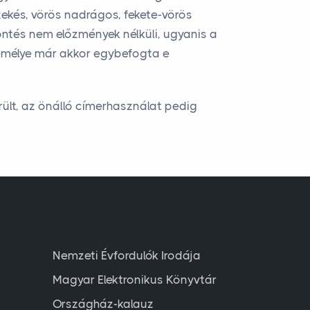
zekés, vörös nadrágos, fekete-vörös
döntés nem előzmények nélküli, ugyanis a
személye már akkor egybefogta e
ült, az önálló címerhasználat pedig
Nemzeti Évfordulók Irodája
Magyar Elektronikus Könyvtár
Országház-kalauz