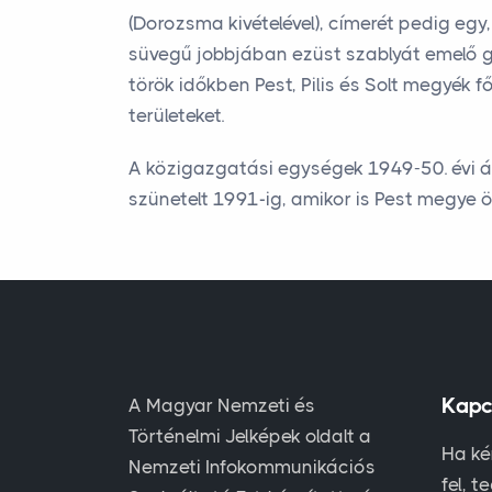
(Dorozsma kivételével), címerét pedig egy
süvegű jobbjában ezüst szablyát emelő gya
török időkben Pest, Pilis és Solt megyék 
területeket.
A közigazgatási egységek 1949-50. évi á
szünetelt 1991-ig, amikor is Pest megye 
Kapc
A Magyar Nemzeti és
Történelmi Jelképek oldalt a
Ha ké
Nemzeti Infokommunikációs
fel, t