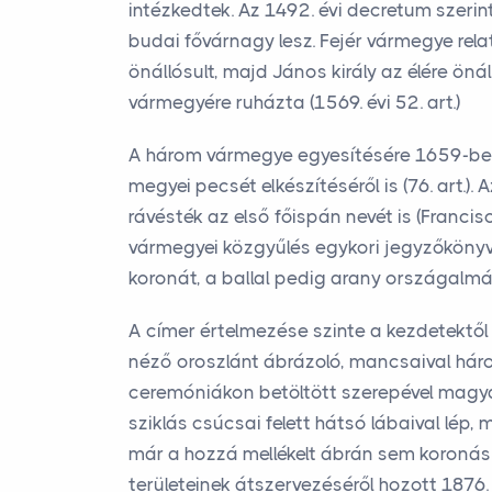
intézkedtek. Az 1492. évi decretum szerin
budai fővárnagy lesz. Fejér vármegye rel
önállósult, majd János király az élére öná
vármegyére ruházta (1569. évi 52. art.)
A három vármegye egyesítésére 1659-ben ke
megyei pecsét elkészítéséről is (76. art.).
rávésték az első főispán nevét is (Franci
vármegyei közgyűlés egykori jegyzőkönyvé
koronát, a ballal pedig arany országalmát
A címer értelmezése szinte a kezdetektől 
néző oroszlánt ábrázoló, mancsaival hár
ceremóniákon betöltött szerepével magya
sziklás csúcsai felett hátsó lábaival lép
már a hozzá mellékelt ábrán sem koronás 
területeinek átszervezéséről hozott 1876.