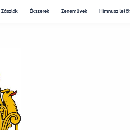
Zászlók
Ékszerek
Zeneművek
Himnusz letö