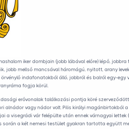
ashalom iker dombjain (jobb lábával előre) lépő, jobbra f
k, jobb mellső mancsával háromágú, nyitott, arany levele
 örvénylő indafonatokból álló, jobbról és balról egy-egy v
anyráma fogja körül.
dasági erővonalak találkozási pontja köré szerveződött 
ri alnádor vagy nádor volt. Pilis királyi magánbirtokból
a visegrádi vár felépülte után ennek várnagyai lettek (
 során a két nemesi testület gyakran tartotta együtt me