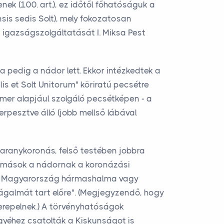
nek (100. art.), ez időtől főhatóságuk a
sis sedis Solt), mely fokozatosan
et igazságszolgáltatását I. Miksa Pest
 pedig a nádor lett. Ekkor intézkedtek a
ilis et Solt Unitorum" köriratú pecsétre
címer alapjául szolgáló pecsétképen - a
rpesztve álló (jobb mellső lábával
r aranykoronás, felső testében jobbra
a, mások a nádornak a koronázási
lán Magyarország hármashalma vagy
zágalmát tart előre". (Megjegyzendő, hogy
zerepelnek.) A törvényhatóságok
egyéhez csatolták a Kiskunságot is