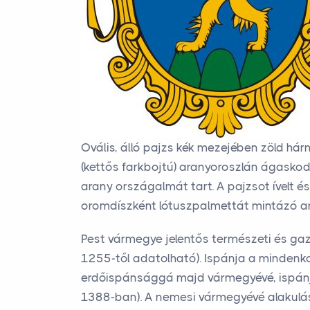
Ovális, álló pajzs kék mezejében zöld hárm
(kettős farkbojtú) aranyoroszlán ágaskodi
arany országalmát tart. A pajzsot ívelt és
oromdíszként lótuszpalmettát mintázó ar
Pest vármegye jelentős természeti és gaz
1255-től adatolható). Ispánja a mindenko
erdőispánsággá majd vármegyévé, ispánjai 
1388-ban). A nemesi vármegyévé alakulás