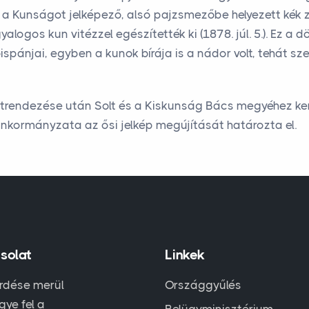
, a Kunságot jelképező, alsó pajzsmezőbe helyezett kék 
logos kun vitézzel egészítették ki (1878. júl. 5.). Ez a 
főispánjai, egyben a kunok bírája is a nádor volt, tehát 
trendezése után Solt és a Kiskunság Bács megyéhez ker
önkormányzata az ősi jelkép megújítását határozta el.
solat
Linkek
rdése merül
Országgyűlés
egye fel a