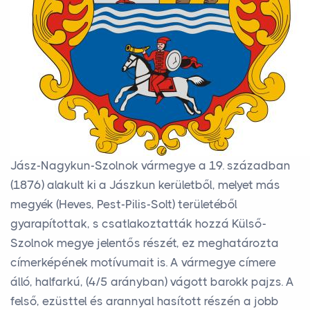
Jász-Nagykun-Szolnok vármegye a 19. században
(1876) alakult ki a Jászkun kerületből, melyet más
megyék (Heves, Pest-Pilis-Solt) területéből
gyarapítottak, s csatlakoztatták hozzá Külső-
Szolnok megye jelentős részét, ez meghatározta
címerképének motívumait is. A vármegye címere
álló, halfarkú, (4/5 arányban) vágott barokk pajzs. A
felső, ezüsttel és arannyal hasított részén a jobb