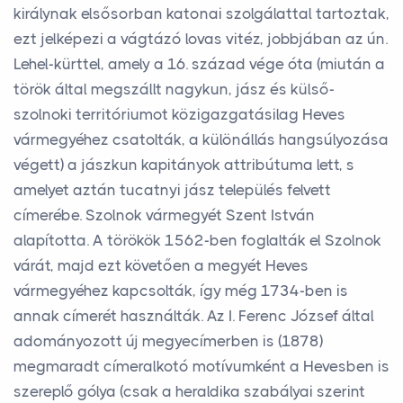
királynak elsősorban katonai szolgálattal tartoztak,
ezt jelképezi a vágtázó lovas vitéz, jobbjában az ún.
Lehel-kürttel, amely a 16. század vége óta (miután a
török által megszállt nagykun, jász és külső-
szolnoki territóriumot közigazgatásilag Heves
vármegyéhez csatolták, a különállás hangsúlyozása
végett) a jászkun kapitányok attribútuma lett, s
amelyet aztán tucatnyi jász település felvett
címerébe. Szolnok vármegyét Szent István
alapította. A törökök 1562-ben foglalták el Szolnok
várát, majd ezt követően a megyét Heves
vármegyéhez kapcsolták, így még 1734-ben is
annak címerét használták. Az I. Ferenc József által
adományozott új megyecímerben is (1878)
megmaradt címeralkotó motívumként a Hevesben is
szereplő gólya (csak a heraldika szabályai szerint