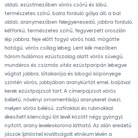
oldali, ezüstmezőben vörös csőrű és lábú,
természetes színű, balra forduló gólya áll; a bal
oldali, aranymezőben felegyenesedő, jobbra forduló,
kétfarkú, természetes színű, fegyverzett oroszlán
lép jobbra, feje előtt fogyó vörös hold, mögötte
hatágú, vörös csillag lebeg. Lent kék mezőben
három hullámos ezüstszalag alatt vörös süvegű,
mundéros és csizmás vitéz ezüstparipán lebegve
vágtat jobbra, lótakarója és lobogó köpönyege
szintén vörös, jobbjában aranykürtöt emel, baljával
kerek ezüstpajzsot tart. A címerpajzsot vörös
bélletű, növényi ornamentikájú aranykeret övezi,
melyen vörös bélésű, zafírokkal és rubinokkal
ékesített kilencágú (öt levél között négy gyöngy),
nyitott, arany leveleskorona látható. Az alán eredetű
jászok (philistei) kiváltságolt etnikum lévén a