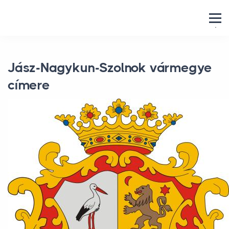
Skip to main content
.
Jász-Nagykun-Szolnok vármegye
címere