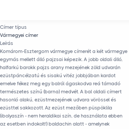
Skip to main content
Címer típus
Vármegyei címer
Leírás
Komárom-Esztergom vármegye címerét a két vármegye
egymás mellett álló pajzsai képezik. A jobb oldali álló,
halfarkú barokk pajzs arany mezejének zöld udvarán
ezüstpáncélzatú és sisakú vitéz jobbjában kardot
emelve fékez meg egy balról ágaskodva reá támadó
természetes színű (barna) medvét. A bal oldali címert
hasonló alakú, ezüstmezejének udvara vörössel és
ezüsttel sakkozott. Az ezüst mezőben püspöklila
(ibolyaszín - nem heraldikai szín, de használata ebben
az esetben indokolt!) baldachin alatt - amelynek