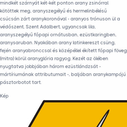
mindkét szárnyát két-két ponton arany zsinórral
kötöttek meg, aranyszegélyű és hermelinbélésű
csúcsán zárt aranykoronával - aranyos trónuson ül a
védőszent, Szent Adalbert, ugyancsak lila,
aranyszegélyű főpapi ornátusban, ezüstkaringben,
aranysaruban. Nyakában arany latinkereszt csüng,
fején aranyabronccsal és középéllel ékített főpapi föveg
(mitra) körül aranyglória ragyog. Kezét az ölében
nyugtatva jobbjában három ezüstlándzsát -
mártíriumának attributumait -, baljában aranykampójú
pásztorbotot tart.
Kép