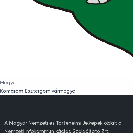
Megye
Komárom-Esztergom vármegye
A Magyar Nemzeti és Történelmi Jelképek oldalt a
Nemzeti Infokommunikációs Szolgáltató Zrt.